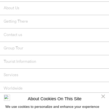
About Us
Getting There
Contact us
Group Tour
Tourist Information
Services
Worldwide
About Cookies On This Site
COPYRIGHT © 2026, SIAM PIWAT SIMON COMPANY LIMITED ALL RIGHTS RESERVED.
We use cookies to personalize and enhance your experience
By continuing past this page and/or using this site, you agree to abide by the Terms of Use for