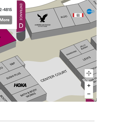
2-4815
More