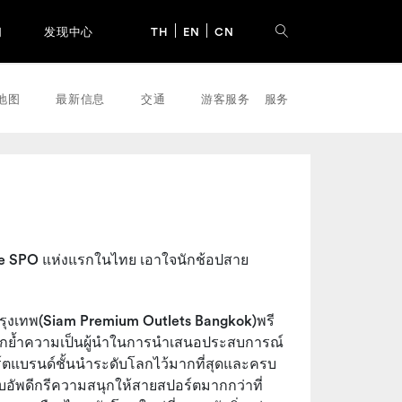
们
发现中心
TH
EN
CN
地图
最新信息
交通
游客服务
服务
nite SPO แห่งแรกในไทย เอาใจนักช้อปสาย
(Siam Premium Outlets Bangkok)
รุงเทพ
พรี
ตอกย้ำความเป็นผู้นำในการนำเสนอประสบการณ์
อร์ตแบรนด์ชั้นนำระดับโลกไว้มากที่สุดและครบ
อัพดีกรีความสนุกให้สายสปอร์ตมากกว่าที่