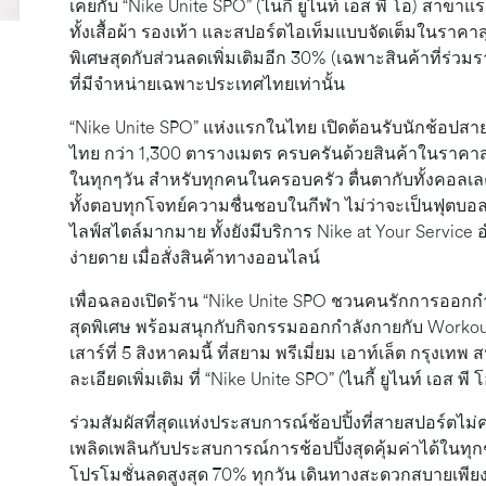
เคยกับ “Nike Unite SPO” (ไนกี้ ยูไนท์ เอส พี โอ) สาขา
ทั้งเสื้อผ้า รองเท้า และสปอร์ตไอเท็มแบบจัดเต็มในราคาสุ
พิเศษสุดกับส่วนลดเพิ่มเติมอีก 30% (เฉพาะสินค้าที่ร่วม
ที่มีจำหน่ายเฉพาะประเทศไทยเท่านั้น
“Nike Unite SPO” แห่งแรกในไทย เปิดต้อนรับนักช้อปสายสป
ไทย กว่า 1,300 ตารางเมตร ครบครันด้วยสินค้าในราคาสุด
ในทุกๆวัน สำหรับทุกคนในครอบครัว ตื่นตากับทั้งคอลเลคชั
ทั้งตอบทุกโจทย์ความชื่นชอบในกีฬา ไม่ว่าจะเป็นฟุตบอล,
ไลฟ์สไตล์มากมาย ทั้งยังมีบริการ Nike at Your Servi
ง่ายดาย เมื่อสั่งสินค้าทางออนไลน์
เพื่อฉลองเปิดร้าน “Nike Unite SPO ชวนคนรักการออกก
สุดพิเศษ พร้อมสนุกกับกิจกรรมออกกำลังกายกับ Workout 
เสาร์ที่ 5 สิงหาคมนี้ ที่สยาม พรีเมี่ยม เอาท์เล็ต กรุ
ละเอียดเพิ่มเติม ที่ “Nike Unite SPO” (ไนกี้ ยูไนท์ เอส พ
ร่วมสัมผัสที่สุดแห่งประสบการณ์ช้อปปิ้งที่สายสปอร์ตไม
เพลิดเพลินกับประสบการณ์การช้อปปิ้งสุดคุ้มค่าได้ในทุกๆ
โปรโมชั่นลดสูงสุด 70% ทุกวัน เดินทางสะดวกสบายเพี