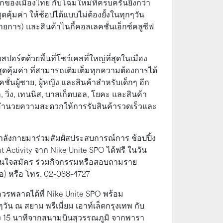
แรกของเมืองไทย กับโฉมใหม่ที่ครบครันยิ่งกว่า
ดคุ้มค่า ให้ช้อปได้แบบไม่ต้องยั้งในทุกๆวัน
รายการ) และสินค้าไนกี้คอลเลคชั่นเอ็กซ์คลูซีฟ
อร์ตด้วยพื้นที่โชว์เคสที่ใหญ่ที่สุดในเมือง
คุ้มค่า ที่สามารถเติมเต็มทุกความต้องการได้
่นผู้ชาย, ผู้หญิง และสินค้าสำหรับเด็กๆ อีก
 วิ่ง, เทนนิส, บาสเก็ตบอล, โยคะ และสินค้า
ce อำนวยความสะดวกให้การรับสินค้ารวดเร็วและ
ำลังกายมาร่วมสัมผัสประสบการณ์การ ช้อปปิ้ง
Activity จาก Nike Unite SPO ได้ฟรี ในวัน
งเทพ สนใจสมัคร ร่วมกิจกรรมหรือสอบถามราย
ี โอ) หรือ โทร. 02-088-4727
่ควรพลาดได้ที่ Nike Unite SPO พร้อม
วัน ณ สยาม พรีเมี่ยม เอาท์เล็ตกรุงเทพ กับ
ยง 15 นาทีจากสนามบินสุวรรณภูมิ จากพารา