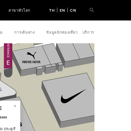
สาขาทั่วโลก
TH
EN
CN
รม
การเดินทาง
ข้อมูลนักท่องเที่ยว
บริการ
E
sses
ุด: ประตู F