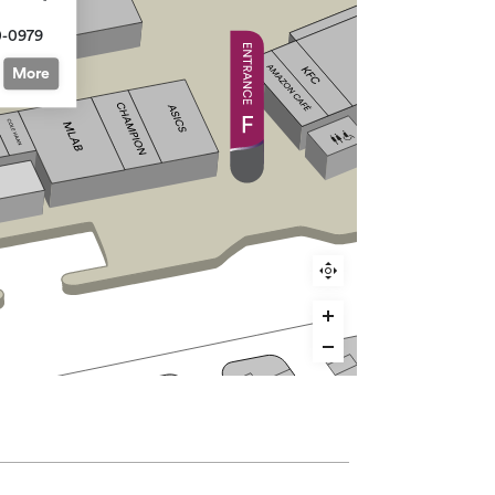
0-0979
More