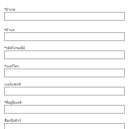
*อำเภอ
*ตำบล
*รหัสไปรษณีย์
*เบอร์โทร
เบอร์แฟกซ์
*ที่อยู่อีเมลล์
ชื่อกรุ๊ปทัวร์