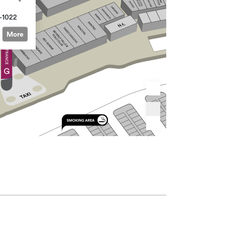
-1022
More