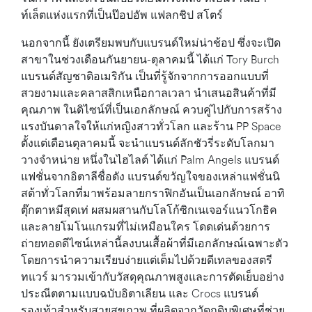
ท์เล็ตแห่งแรกที่เป็นป๊อปอัพ แฟลกชิป สโตร์
นอกจากนี้ ยังเตรียมพบกับแบรนด์ใหม่น่าช้อป ซึ่งจะเปิด
สาขาในช่วงเดือนกันยายน-ตุลาคมนี้ ได้แก่ Tory Burch
แบรนด์สัญชาติอเมริกัน เป็นที่รู้จักจากการออกแบบที่
สวยงามและคลาสสิกเหนือกาลเวลา นำเสนอสินค้าที่มี
คุณภาพ ในดิไซน์ที่เป็นเอกลักษณ์ ควบคู่ไปกับการสร้าง
แรงบันดาลใจให้แก่หญิงสาวทั่วโลก และร้าน PP Space
ตั้งแต่เดือนตุลาคมนี้ จะนำแบรนด์ลักชัวรี่ระดับโลกมา
วางจำหน่าย หนึ่งในไฮไลต์ ได้แก่ Palm Angels แบรนด์
แฟชั่นจากอิตาลีชื่อดัง แบรนด์ขวัญใจของเหล่าแฟชั่นนิ
สต้าทั่วโลกที่มาพร้อมลายกราฟิกอันเป็นเอกลักษณ์ อาทิ
ตุ๊กตาหมีสุดเท่ ผสมผสานกับโลโก้ซิกเนเจอร์แนวโกธิค
และลายโมโนแกรมที่ไม่เหมือนใคร โดดเด่นด้วยการ
ถ่ายทอดดีไซน์เหล่านี้ลงบนเสื้อผ้าที่มีเอกลักษณ์เฉพาะตัว
โดยการนำความเรียบง่ายแต่เต็มไปด้วยดีเทลของสตรี
ทแวร์ มารวมเข้ากับวัสดุคุณภาพสูงและการตัดเย็บอย่าง
ประณีตตามแบบฉบับอิตาเลียน และ Crocs แบรนด์
รองเท้าสำหรับสายสุขภาพ ที่ผลิตจากวัตถุดิบพิเศษที่ช่วย