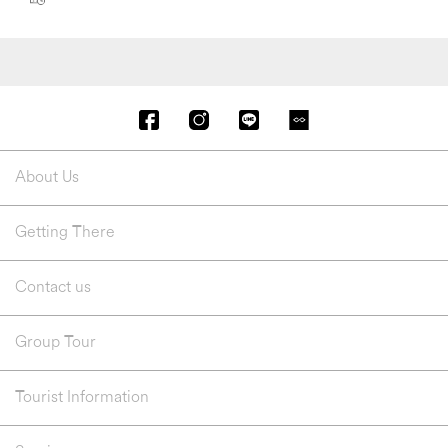
About Us
Getting There
Contact us
Group Tour
Tourist Information