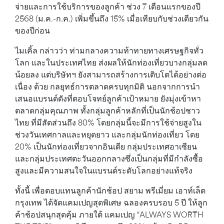
จ่ายและการใช้บริการของลูกค้า ช่วง 7 เดือนแรกของปี
2568 (ม.ค.-ก.ค.) เพิ่มขึ้นถึง 15% เมื่อเทียบกับช่วงเดียวกัน
ของปีก่อน
ไมเคิ้ล กล่าวว่า ท่ามกลางความท้าทายทางเศรษฐกิจทั่ว
โลก และในประเทศไทย ส่งผลให้นักท่องเที่ยวบางกลุ่มลด
น้อยลง แต่บริษัทฯ ยังสามารถสร้างการเติบโตได้อย่างต่อ
เนื่อง ด้วย กลยุทธ์การตลาดครบทุกมิติ นอกจากการนำ
เสนอแบรนด์ดังที่ตอบโจทย์ลูกค้าเป้าหมาย ยังมุ่งเข้าหา
ตลาดกลุ่มคุณภาพ ทั้งกลุ่มลูกค้าหลักที่เป็นนักช้อปชาว
ไทย ที่มีสัดส่วนถึง 80% โดยกลุ่มนี้จะมีการใช้จ่ายสูงใน
ช่วงวันเทศกาลและหยุดยาว และกลุ่มนักท่องเที่ยว โดย
20% เป็นนักท่องเที่ยวจากอินเดีย กลุ่มประเทศอาเซียน
และกลุ่มประเทศตะวันออกกลางซึ่งเป็นกลุ่มที่มีกำลังซื้อ
สูงและมีความสนใจในแบรนด์ระดับโลกอย่างแท้จริง
ทั้งนี้ เพื่อตอบแทนลูกค้านักช้อป สยาม พรีเมี่ยม เอาท์เล็ต
กรุงเทพ ได้จัดแคมเปญสุดพิเศษ ฉลองครบรอบ 5 ปี ให้ลูก
ค้าช้อปสนุกสุดคุ้ม ภายใต้ แคมเปญ “ALWAYS WORTH