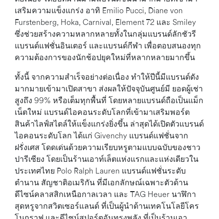
เสริมความแข็งแกร่ง อาทิ Emilio Pucci, Diane von
Furstenberg, Hoka, Carnival, Element 72 และ Smiley
ซึ่งช่วยสร้างความหลากหลายทั้งในกลุ่มแบรนด์ลักชัวรี
แบรนด์แฟชั่นอินเตอร์ และแบรนด์กีฬา เพื่อตอบสนองทุก
ความต้องการของนักช้อปยุคใหม่ที่หลากหลายมากขึ้น
ทั้งนี้ จากความสำเร็จอย่างต่อเนื่อง ทำให้ปีนี้มีแบรนด์ดัง
มากมายเข้ามาเปิดสาขา ส่งผลให้ปัจจุบันศูนย์มี ยอดผู้เช่า
สูงถึง 99% หรือเต็มทุกพื้นที่ โดยหลายแบรนด์ถือเป็นแม็ก
เน็ตใหม่ แบรนด์ไอคอนระดับโลกที่เข้ามาเสริมพอร์ต
สินค้าไลฟ์สไตล์ให้แข็งแกร่งยิ่งขึ้น ล่าสุดได้เปิดตัวแบรนด์
ไอคอนระดับโลก ได้แก่ Givenchy แบรนด์แฟชั่นจาก
ฝรั่งเศส โดดเด่นด้วยความเรียบหรูตามแบบฉบับของชาว
ปารีเซียง โดยเป็นร้านเอาท์เล็ตแห่งแรกและแห่งเดียวใน
ประเทศไทย Polo Ralph Lauren แบรนด์แฟชั่นระดับ
ตำนาน สัญชาติอเมริกัน ที่มีเอกลักษณ์เฉพาะตัวด้าน
ดีไซน์คลาสสิกเหนือกาลเวลา และ TAG Heuer นาฬิกา
สุดหรูจากสวิตเซอร์แลนด์ ที่เป็นผู้นำด้านเทคโนโลยีโคร
โนกราฟ และดีไซน์สปอร์ตอันทรงพลัง ที่เป็นร้านเอา