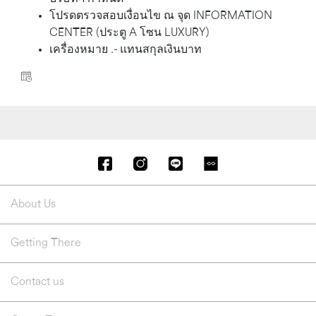
โปรดตรวจสอบเงื่อนไข ณ จุด INFORMATION
CENTER (ประตู A โซน LUXURY)
เครื่องหมาย .- แทนสกุลเงินบาท
About Us
Getting There
Contact us