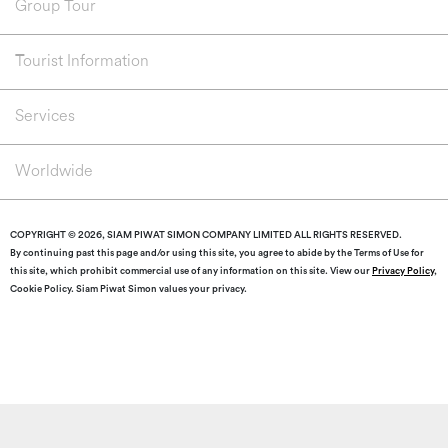
Group Tour
Tourist Information
Services
Worldwide
COPYRIGHT © 2026, SIAM PIWAT SIMON COMPANY LIMITED ALL RIGHTS RESERVED.
By continuing past this page and/or using this site, you agree to abide by the Terms of Use for
this site, which prohibit commercial use of any information on this site. View our
Privacy Policy
,
Cookie Policy. Siam Piwat Simon values your privacy.