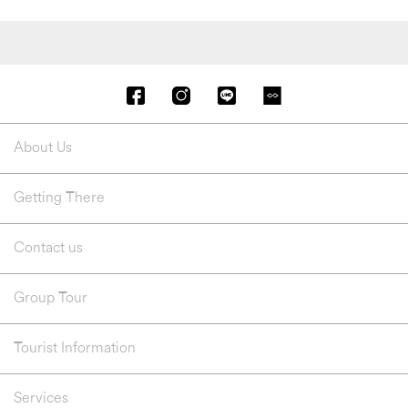
About Us
Getting There
Contact us
Group Tour
Tourist Information
Services