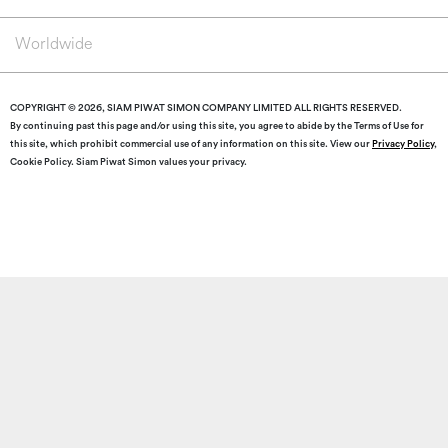
Worldwide
COPYRIGHT © 2026, SIAM PIWAT SIMON COMPANY LIMITED ALL RIGHTS RESERVED.
By continuing past this page and/or using this site, you agree to abide by the Terms of Use for
this site, which prohibit commercial use of any information on this site. View our
Privacy Policy
,
Cookie Policy. Siam Piwat Simon values your privacy.